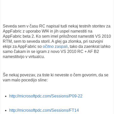
Seveda sem v času RC napisal tudi nekaj testnih storitev za
AppFabric z uporabo Wf4 in jih uspel namestiti na
AppFabric beta 2. Ko sem imel priložnost namestiti VS 2010
RTM, sem to seveda storil. A glej ga zlomka, pri razvojni
ekipi za AppFabric so
očitno zaspali
, tako da zaenkrat lahko
samo čakam in se igram z novo VS 2010 RC + AF B2
namestitvijo v virtualcu.
Še nekaj povezav, za tiste ki neveste o čem govorim, da se
vam malo pocedijo sline:
http://microsoftpdc.com/Sessions/P09-22
http://microsoftpdc.com/Sessions/FT14